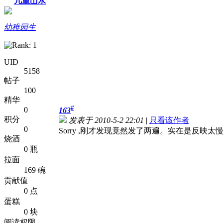
几重山水
幼稚园生
UID
5158
帖子
100
精华
#
0
163
积分
发表于 2010-5-2 22:01
|
只看该作者
0
Sorry ,刚才发现竟然发了两遍。实在是
烧酒
0 瓶
拉面
169 碗
贡献值
0 点
蛋糕
0 块
阅读权限