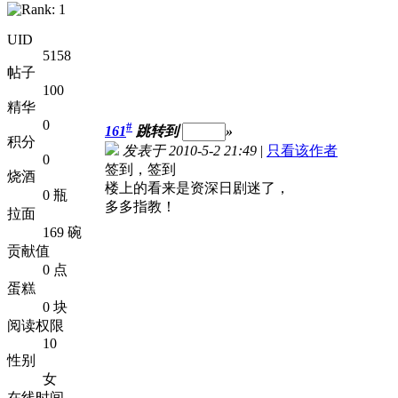
UID
5158
帖子
100
精华
0
#
161
跳转到
»
积分
发表于 2010-5-2 21:49
|
只看该作者
0
签到，签到
烧酒
楼上的看来是资深日剧迷了，
0 瓶
多多指教！
拉面
169 碗
贡献值
0 点
蛋糕
0 块
阅读权限
10
性别
女
在线时间