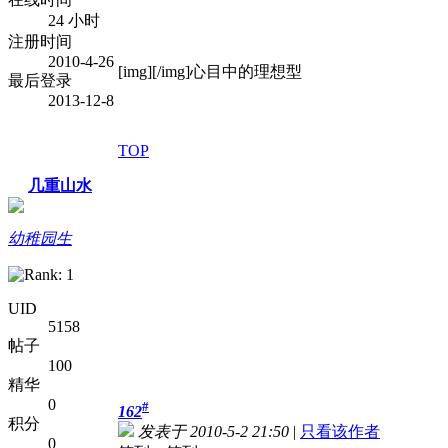
24 小时
注册时间
2010-4-26
[img][/img]心目中的理想型
最后登录
2013-12-8
TOP
几重山水
幼稚园生
UID
5158
帖子
100
精华
0
#
162
积分
发表于 2010-5-2 21:50
|
只看该作者
0