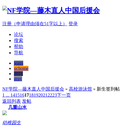
注册（申请理由须在51字以上）
登录
论坛
搜索
帮助
导航
jeans
uchome
2011
gray
NF学院—藤木直人中国后援会
»
高校游泳馆
» 新生签到帖
1 ...
14
15
16
17
18
19
20
21
22
23
下一页
返回列表
发帖
几重山水
幼稚园生