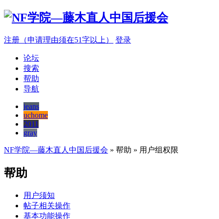
注册（申请理由须在51字以上）
登录
论坛
搜索
帮助
导航
jeans
uchome
2011
gray
NF学院—藤木直人中国后援会
» 帮助 » 用户组权限
帮助
用户须知
帖子相关操作
基本功能操作