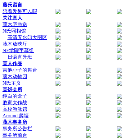
藤氏留言
陪着发呆可以吗
关注直人
藤木宅急送
N氏照相馆
高清无水印大图区
藤木放映厅
NF学院字幕组
日语直升班
直人作品
吉他小子的舞台
藤木动物园
N氏主义
直饭会所
纯白的盒子
败家大作战
高校游泳馆
Around 爬墙
藤木事务所
事务所公告栏
事务所前台